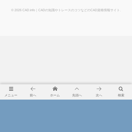
©
2026
CAD.info｜CADの知識やトレースのコツなどのCAD資格情報サイト
.
メニュー
前へ
ホーム
先頭へ
次へ
検索