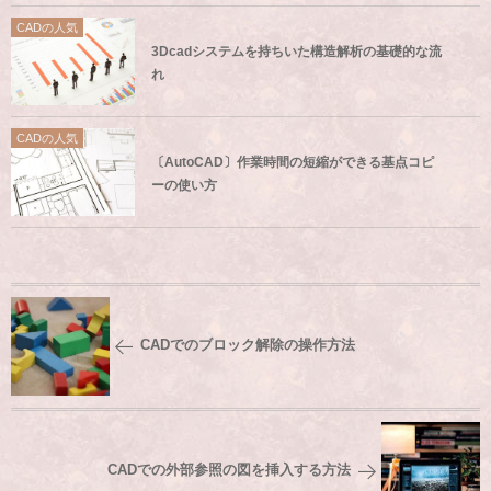
CADの人気
3Dcadシステムを持ちいた構造解析の基礎的な流
れ
CADの人気
〔AutoCAD〕作業時間の短縮ができる基点コピ
ーの使い方
CADでのブロック解除の操作方法
CADでの外部参照の図を挿入する方法