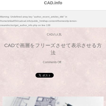
CAD.info
Warning
: Undefined array key "author_recent_articles_title" in
/home/shika654/cadcad.info/public_html/wp-content/themes/dp-lemon-
cream/inc/scr/get_author_info.php
on line
138
CADの人気
CADで画層をフリーズさせて表示させる方
法
Comments Off