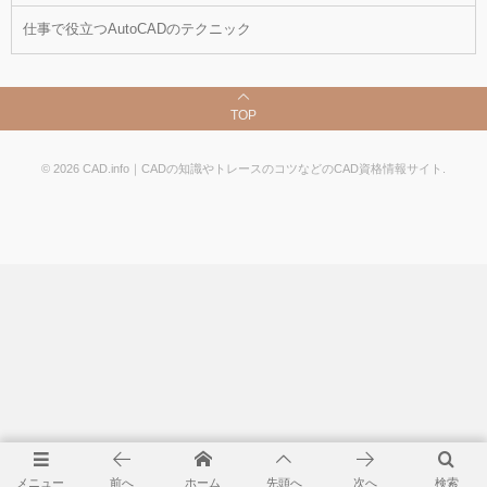
仕事で役立つAutoCADのテクニック
TOP
©
2026
CAD.info｜CADの知識やトレースのコツなどのCAD資格情報サイト
.
メニュー
前へ
ホーム
先頭へ
次へ
検索