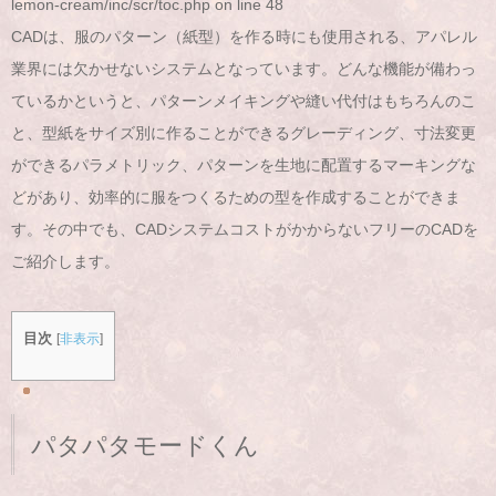
lemon-cream/inc/scr/toc.php
on line
48
CADは、服のパターン（紙型）を作る時にも使用される、アパレル
業界には欠かせないシステムとなっています。どんな機能が備わっ
ているかというと、パターンメイキングや縫い代付はもちろんのこ
と、型紙をサイズ別に作ることができるグレーディング、寸法変更
ができるパラメトリック、パターンを生地に配置するマーキングな
どがあり、効率的に服をつくるための型を作成することができま
す。その中でも、CADシステムコストがかからないフリーのCADを
ご紹介します。
目次
[
非表示
]
パタパタモードくん