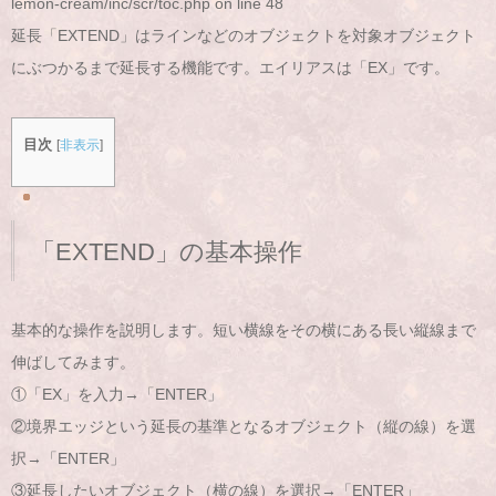
lemon-cream/inc/scr/toc.php
on line
48
延長「EXTEND」はラインなどのオブジェクトを対象オブジェクト
にぶつかるまで延長する機能です。エイリアスは「EX」です。
目次
[
非表示
]
「EXTEND」の基本操作
基本的な操作を説明します。短い横線をその横にある長い縦線まで
伸ばしてみます。
①「EX」を入力→「ENTER」
②境界エッジという延長の基準となるオブジェクト（縦の線）を選
択→「ENTER」
③延長したいオブジェクト（横の線）を選択→「ENTER」