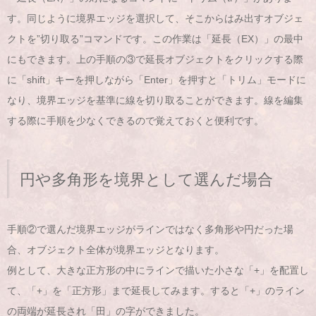
す。同じように境界エッジを選択して、そこからはみ出すオブジェ
クトを”切り取る”コマンドです。この作業は「延長（EX）」の最中
にもできます。上の手順の③で延長オブジェクトをクリックする際
に「shift」キーを押しながら「Enter」を押すと「トリム」モードに
なり、境界エッジを基準に線を切り取ることができます。線を編集
する際に手順を少なくできるので覚えておくと便利です。
円や多角形を境界として選んだ場合
手順②で選んだ境界エッジがラインではなく多角形や円だった場
合、オブジェクト全体が境界エッジとなります。
例として、大きな正方形の中にラインで描いた小さな「+」を配置し
て、「+」を「正方形」まで延長してみます。すると「+」のライン
の両端が延長され「田」の字ができました。