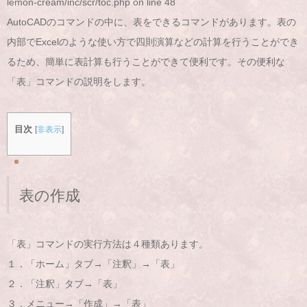
lemon-cream/inc/scr/toc.php
on line
48
AutoCADのコマンドの中に、表をできるコマンドがあります。表の
内部でExcelのような使い方で四則演算などの計算を行うことができ
るため、簡単に表計算も行うことができて便利です。その便利な
「表」コマンドの説明をします。
目次
[
非表示
]
表の作成
「表」コマンドの実行方法は４種類あります。
１．「ホーム」タブ→「注釈」→「表」
２．「注釈」タブ→「表」
３．メニュー→「作成」→「表」