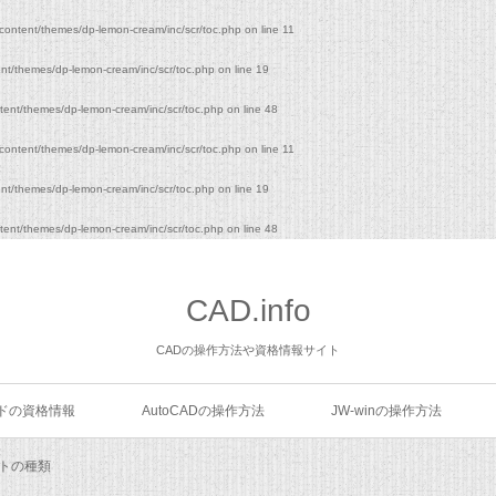
content/themes/dp-lemon-cream/inc/scr/toc.php
on line
11
nt/themes/dp-lemon-cream/inc/scr/toc.php
on line
19
tent/themes/dp-lemon-cream/inc/scr/toc.php
on line
48
content/themes/dp-lemon-cream/inc/scr/toc.php
on line
11
nt/themes/dp-lemon-cream/inc/scr/toc.php
on line
19
tent/themes/dp-lemon-cream/inc/scr/toc.php
on line
48
CAD.info
CADの操作方法や資格情報サイト
ドの資格情報
AutoCADの操作方法
JW-winの操作方法
フトの種類