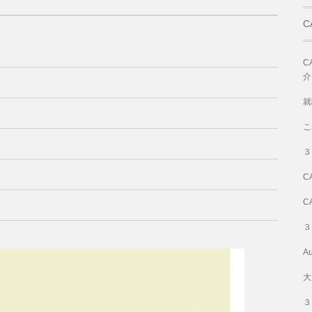
C
C
介
就
こ
３
C
C
３
A
大
３