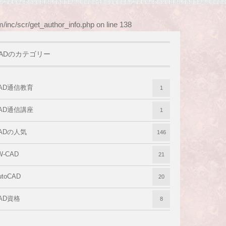
/inc/scr/get_author_info.php
on line
138
ADのカテゴリー
AD通信教育
1
AD通信講座
1
ADの人気
146
W-CAD
21
utoCAD
20
AD資格
8