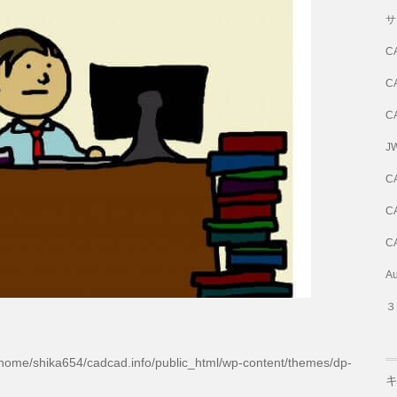
サ
C
C
C
J
C
C
C
A
３
home/shika654/cadcad.info/public_html/wp-content/themes/dp-