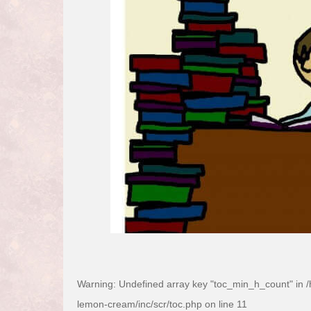
Warning
: Undefined array key "toc_min_h_count" in
/
lemon-cream/inc/scr/toc.php
on line
11