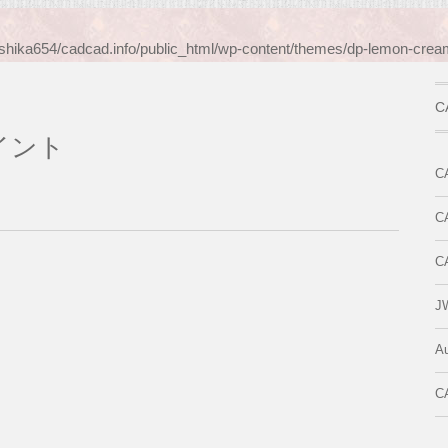
shika654/cadcad.info/public_html/wp-content/themes/dp-lemon-cream
C
イント
C
C
C
J
A
C