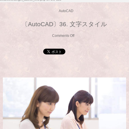
AutoCAD
〔AutoCAD〕36. 文字スタイル
Comments Off