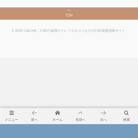
TOP
©
2026
CAD.info｜CADの知識やトレースのコツなどのCAD資格情報サイト
.
メニュー
前へ
ホーム
先頭へ
次へ
検索