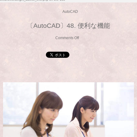
AutoCAD
〔AutoCAD〕48. 便利な機能
Comments Off