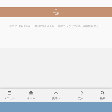
TOP
©
2026
CAD.info｜CADの知識やトレースのコツなどのCAD資格情報サイト
.
メニュー
ホーム
先頭へ
次へ
検索