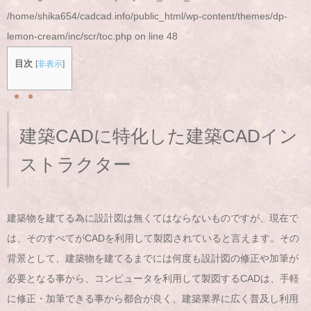
/home/shika654/cadcad.info/public_html/wp-content/themes/dp-
lemon-cream/inc/scr/toc.php
on line
48
目次
[
非表示
]
建築CADに特化した建築CADイン
ストラクター
建築物を建てる為に設計図は無くてはならないものですが、現在で
は、そのすべてがCADを利用して製図されていると言えます。その
背景として、建築物を建てるまでには何度も設計図の修正や加筆が
必要となる事から、コンピュータを利用して製図するCADは、手軽
に修正・加筆できる事から都合が良く、建築業界に広く普及し利用