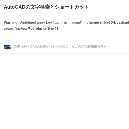
AutoCADの文字検索とショートカット
Warning
: Undefined array key "toc_min_h_count" in
/home/shika654/cadcad
cream/inc/scr/toc.php
on line
11
Warning
: Undefined array key "toc_position" in
/home/shika654/cadcad.inf
cream/inc/scr/toc.php
on line
19
CAD.info｜CADの知識やトレースのコツなどのCAD資格情報サイト
Warning
: Undefined array key "toc_main_title" in
/home/shika654/cadcad.in
cream/inc/scr/toc.php
on line
48
【↑↓キー】 キーボードのカーソルキーの「↑」「↓」でそのデータ内で今ま
「ENTER」をおすとコマンドが実行されます。 【文字検索】 CAD資格のCA
設備・電気CAD資格の機械・設備・電気CADインストラクター 土木CAD資格の
図面内の …
続きを読む
AutoCAD
の
文
字
検
索
と